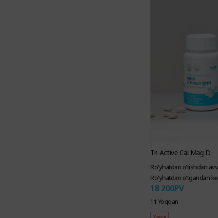
Tri-Active Cal Mag D
Ro'yhatdan o'tishdan avv
Ro'yhatdan o'tgandan ke
18 200
PV
11 Yoqqan
Yangi