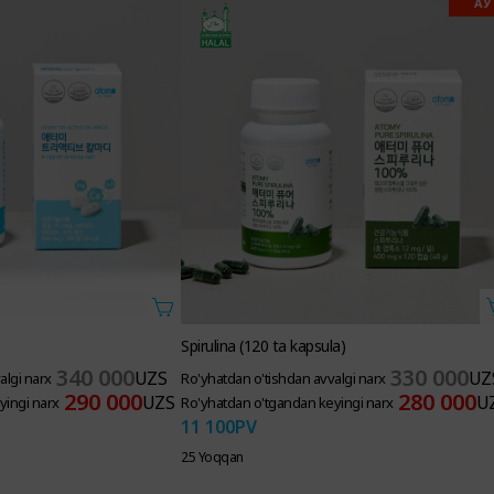
АУ
Spirulina (120 ta kapsula)
340 000
330 000
UZS
UZ
algi narx
Ro'yhatdan o'tishdan avvalgi narx
290 000
280 000
UZS
U
yingi narx
Ro'yhatdan o'tgandan keyingi narx
11 100
PV
25 Yoqqan