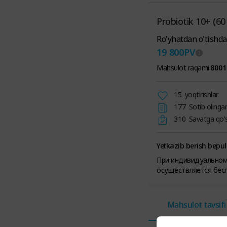
Probiotik 10+ (60 
Ro'yhatdan o'tishda
19 800
PV
Mahsulot raqami
8001
15
yoqtirishlar
177
Sotib olinga
310
Savatga qo's
Yetkazib berish bepul
При индивидуальном 
осуществляется бесп
Mahsulot tavsifi