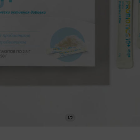
1
/
2