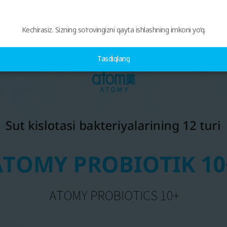
Kechirasiz. Sizning so‘rovingizni qayta ishlashning imkoni yo‘q.
Tasdiqlang