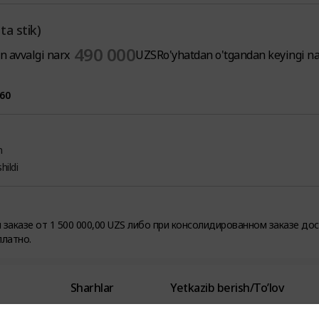
ta stik)
490 000
n avvalgi narx
UZS
Ro'yhatdan o'tgandan keyingi n
60
n
hildi
заказе от 1 500 000,00 UZS либо при консолидированном заказе до
латно.
Sharhlar
Yetkazib berish/To’lov