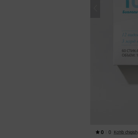
0
0
Ko‘rib chiqish