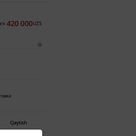
420 000
arx
UZS
ставка
Qaytish