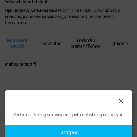
Yetkazib berish bepul
При индивидуальном заказе от 1 500 000,00 UZS либо при
консолидированном заказе доставка осуществляется
бесплатно.
Mahsulot
Yetkazib
Sharhlar
Qaytish
tavsifi
berish/To’lov
Mahsulot tavsifi
Kechirasiz. Sizning so‘rovingizni qayta ishlashning imkoni yo‘q.
Tasdiqlang