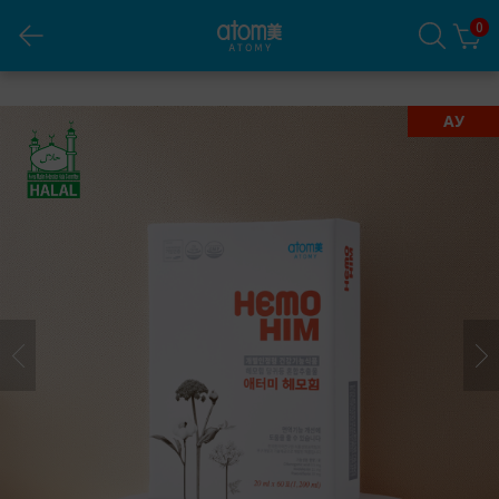
0
HemoHIM
АУ