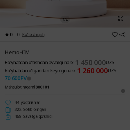
1
/
2
0
0
Ko‘rib chiqish
HemoHIM
1 450 000
Ro'yhatdan o'tishdan avvalgi narx
UZS
1 260 000
Ro'yhatdan o'tgandan keyingi narx
UZS
70 600
PV
Mahsulot raqami
800101
44
yoqtirishlar
322
Sotib olingan
468
Savatga qo'shildi