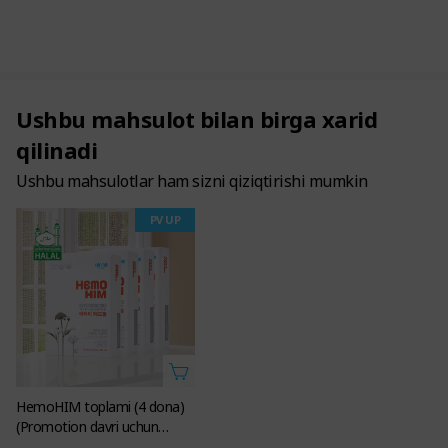
Ushbu mahsulot bilan birga xarid
qilinadi
Ushbu mahsulotlar ham sizni qiziqtirishi mumkin
PV UP
HemoHIM toplami (4 dona)
(Promotion davri uchun
oshirilgan PV larda)