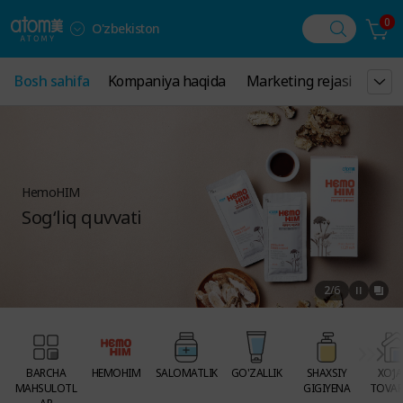
0
O'zbekiston
Bosh sahifa
Bosh sahifa
Kompaniya haqida
Kompaniya haqida
Marketing rejasi
Marketing rejasi
Eʼlon
Eʼlon
HemoHIM
Sog‘liq quvvati
2
/
6
BARCHA
HEMOHIM
SALOMATLIK
GO'ZALLIK
SHAXSIY
XO‘JA
MAHSULOTL
GIGIYENA
TOVAR